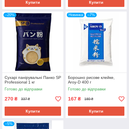
Купити
Купити
–20%
Новинка
–7%
Сухарі панірувальні Панко SP
Борошно рисове клейке,
Professional 1 кг
Aroy-D 400 г
Готово до відправки
Готово до відправки
270
167
₴
₴
337 ₴
180 ₴
Купити
Купити
–5%