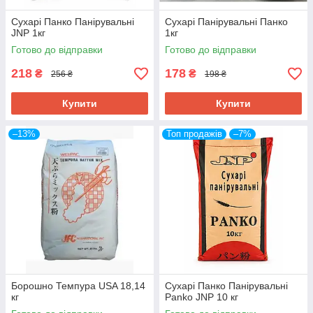
Сухарі Панко Панірувальні
Сухарі Панірувальні Панко
JNP 1кг
1кг
Готово до відправки
Готово до відправки
218
178
₴
₴
256 ₴
198 ₴
Купити
Купити
–13%
Топ продажів
–7%
Борошно Темпура USA 18,14
Сухарі Панко Панірувальні
кг
Panko JNP 10 кг