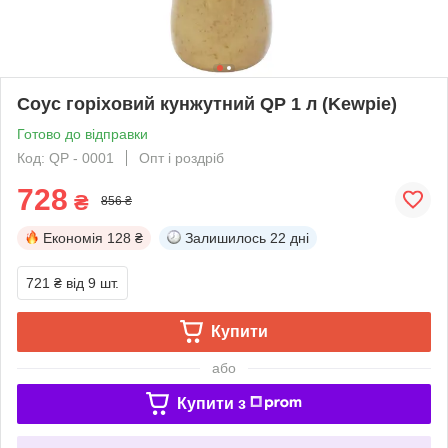
Соус горіховий кунжутний QP 1 л (Kewpie)
Готово до відправки
Код: QP - 0001
Опт і роздріб
728
₴
856 ₴
Економія
128 ₴
Залишилось
22 дні
721 ₴
від 9 шт.
Купити
або
Купити з