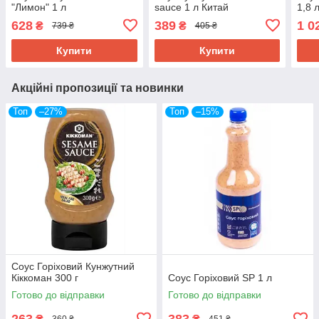
"Лимон" 1 л
sauce 1 л Китай
1,8 
628
389
1 0
₴
₴
739 ₴
405 ₴
Купити
Купити
Акційні пропозиції та новинки
Топ
–27%
Топ
–15%
Соус Горіховий Кунжутний
Кіккоман 300 г
Соус Горіховий SP 1 л
Готово до відправки
Готово до відправки
263
383