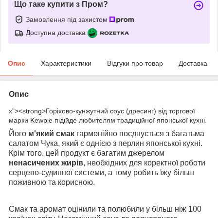
Що таке купити з Пром?
Замовлення під захистом
Доступна доставка
Опис
Характеристики
Відгуки про товар
Доставка
Опис
x"><strong>Горіхово-кунжутний соус (дресинг) від торгової
марки Kewpie підійде любителям традиційної японської кухні.
Його
м'який смак
гармонійно поєднується з багатьма
салатом Чука, який є однією з перлин японської кухні.
Крім того, цей продукт є багатим джерелом
ненасичених жирів
, необхідних для коректної роботи
серцево-судинної системи, а тому робить їжу більш
поживною та корисною.
Смак та аромат оцінили та полюбили у більш ніж 100