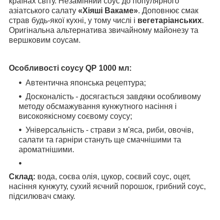
країнах світу. Незамінний соус до популярного
азіатського салату
«Хіяші Вакаме»
. Доповнює смак
страв будь-якої кухні, у тому числі і
вегетаріанських
.
Оригінальна альтернатива звичайному майонезу та
вершковим соусам.
Особливості соусу QP 1000 мл:
Автентична японська рецептура;
Досконалість - досягається завдяки особливому
методу обсмажування кунжутного насіння і
високоякісному соєвому соусу;
Універсальність - страви з м'яса, риби, овочів,
салати та гарніри стануть ще смачнішими та
ароматнішими.
Склад:
вода, соєва олія, цукор, соєвий соус, оцет,
насіння кунжуту, сухий яєчний порошок, грибний соус,
підсилювач смаку.