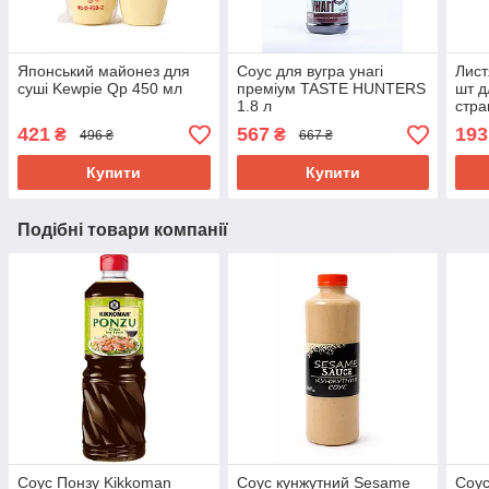
Японський майонез для
Соус для вугра унагі
Лист
суші Kewpie Qp 450 мл
преміум TASTE HUNTERS
шт д
1.8 л
стра
421
567
193
₴
₴
496 ₴
667 ₴
Купити
Купити
Подібні товари компанії
Соус Понзу Kikkoman
Соус кунжутний Sesame
Соус