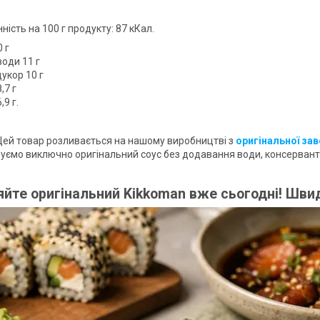
ність на 100 г продукту: 87 кКал.
 г
оди 11 г
цукор 10 г
,7 г
,9 г.
ей товар розливається на нашому виробництві з
оригінальної зав
уємо виключно оригінальний соус без додавання води, консерванті
йте оригінальний Kikkoman вже сьогодні! Швидк