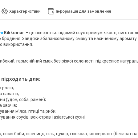
Характеристики
Інформація для замовлення
ус
Kikkoman
– це всесвітньо відомий соус преміум-якості, виготов
 бродіння. Завдяки збалансованому смаку та насиченому аромату він
о використання.
ибокий, гармонійний смак без різкої солоності, підкреслює натурал
 підходить для:
а ролів;
а салатів;
и (удон, соба, рамен);
а овочів;
вання м’яса, птиці та риби;
ування соусів, вок-страв і азіатської кухні.
, соєві боби, пшениця, сіль, цукор, глюкоза, консервант (бензоат на