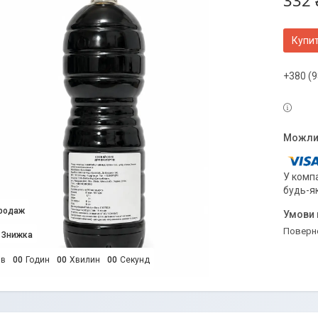
332 
Купи
+380 (9
У компа
будь-я
продаж
поверн
ів
0
0
Годин
0
0
Хвилин
0
0
Секунд