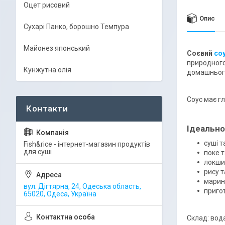
Оцет рисовий
Опис
Сухарі Панко, борошно Темпура
Майонез японський
Соєвий
со
природного
Кунжутна олія
домашньог
Соус має гл
Ідеально
суші т
Fish&rice - інтернет-магазин продуктів
для суші
поке т
локшин
рису т
марину
вул. Дігтярна, 24, Одеська область,
пригот
65020, Одеса, Україна
Склад: вода