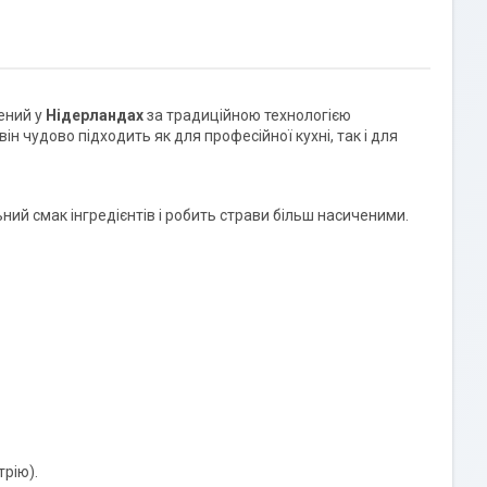
лений у
Нідерландах
за традиційною технологією
 чудово підходить як для професійної кухні, так і для
ьний смак інгредієнтів і робить страви більш насиченими.
трію).