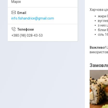
Марія
Харчова цін
жири 0
info.fishandrice@gmail.com
вуглев
з них 
білки 8
сіль 16
+380 (98) 028-43-53
Важливо!
Ц
використов
Замовля