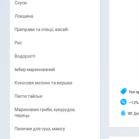
Соуси
Локшина
Приправи та спеції, васабі
Рис
Водорості
Імбир маринований
Кокосове молоко та вершки
Топ 
Пасти тайські
–12%
Мариновані гриби, кукурудза,
0
0
Дн
перець
Палички для суші, макісу