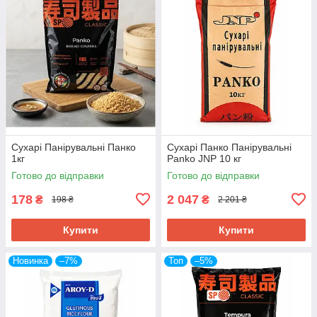
Сухарі Панірувальні Панко
Сухарі Панко Панірувальні
1кг
Panko JNP 10 кг
Готово до відправки
Готово до відправки
178
2 047
₴
₴
198 ₴
2 201 ₴
Купити
Купити
Новинка
–7%
Топ
–5%