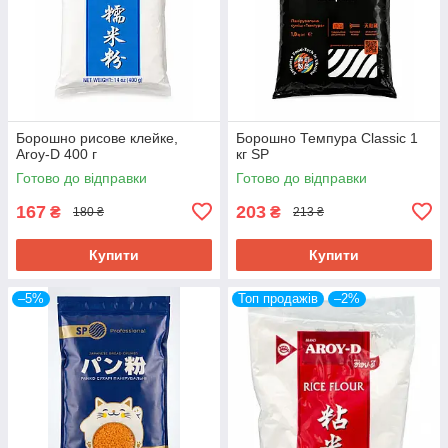
Борошно рисове клейке,
Борошно Темпура Classic 1
Aroy-D 400 г
кг SP
Готово до відправки
Готово до відправки
167
203
₴
₴
180 ₴
213 ₴
Купити
Купити
–5%
Топ продажів
–2%