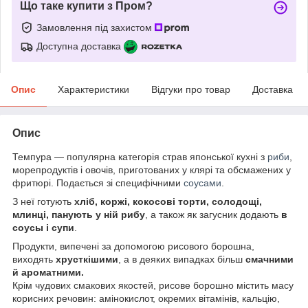
Що таке купити з Пром?
Замовлення під захистом
Доступна доставка
Опис
Характеристики
Відгуки про товар
Доставка
Опис
Темпура — популярна категорія страв японської кухні з
риби
,
морепродуктів і овочів, приготованих у клярі та обсмажених у
фритюрі. Подається зі специфічними
соусами
.
З неї готують
хліб, коржі, кокосові торти, солодощі,
млинці, панують у ній рибу
, а також як загусник додають
в
соусы і супи
.
Продукти, випечені за допомогою рисового борошна,
виходять
хрусткішими
, а в деяких випадках більш
смачними
й ароматними.
Крім чудових смакових якостей, рисове борошно містить масу
корисних речовин: амінокислот, окремих вітамінів, кальцію,