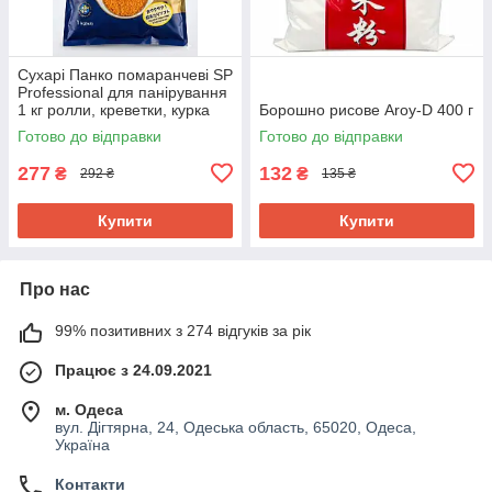
Сухарі Панко помаранчеві SP
Professional для панірування
1 кг ролли, креветки, курка
Борошно рисове Aroy-D 400 г
Готово до відправки
Готово до відправки
277
132
₴
₴
292 ₴
135 ₴
Купити
Купити
Про нас
99% позитивних з 274 відгуків за рік
Працює з 24.09.2021
м. Одеса
вул. Дігтярна, 24, Одеська область, 65020, Одеса,
Україна
Контакти