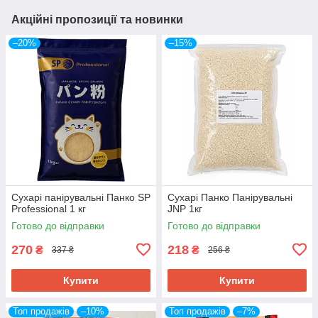
Акційні пропозиції та новинки
–20%
–15%
Сухарі панірувальні Панко SP
Сухарі Панко Панірувальні
Professional 1 кг
JNP 1кг
Готово до відправки
Готово до відправки
270
218
₴
₴
337 ₴
256 ₴
Купити
Купити
Топ продажів
–10%
Топ продажів
–7%