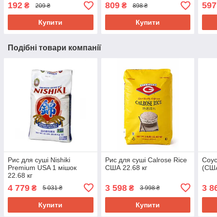
192
809
597
₴
₴
209 ₴
898 ₴
Купити
Купити
Подібні товари компанії
Рис для суші Nishiki
Рис для суші Calrose Rice
Соус
Premium USA 1 мішок
США 22.68 кг
(США
22.68 кг
4 779
3 598
3 8
₴
₴
5 031 ₴
3 998 ₴
Купити
Купити