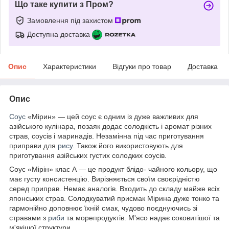
Що таке купити з Пром?
Замовлення під захистом
Доступна доставка
Опис
Характеристики
Відгуки про товар
Доставка
Опис
Соус
«Мірин» — цей соус є одним із дуже важливих для
азійського кулінара, позаяк додає солодкість і аромат різних
страв, соусів і маринадів. Незамінна під час приготування
приправи для
рису
. Також його використовують для
приготування азійських густих солодких соусів.
Соус «Мірін» клас А — це продукт блідо- чайного кольору, що
має густу консистенцію. Вирізняється своїм своєрідністю
серед приправ. Немає аналогів. Входить до складу майже всіх
японських страв. Солодкуватий присмак Мірина дуже тонко та
гармонійно доповнює їхній смак, чудово поєднуючись зі
стравами з
риби
та морепродуктів. М'ясо надає соковитішої та
м'якішої структури.