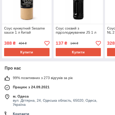
Соус кунжутний Sesame
Соус соєвий з
Соу
sauce 1 л Китай
підсолоджувачем JS 1 л
NL 2
388
137
328
₴
₴
404 ₴
144 ₴
Купити
Купити
Про нас
99% позитивних з 273 відгуків за рік
Працює з 24.09.2021
м. Одеса
вул. Дігтярна, 24, Одеська область, 65020, Одеса,
Україна
Контакти