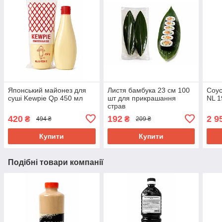
Японський майонез для
Листя бамбука 23 см 100
Соу
суші Kewpie Qp 450 мл
шт для прикрашання
NL 1
страв
420
192
2 9
₴
₴
494 ₴
209 ₴
Купити
Купити
Подібні товари компанії