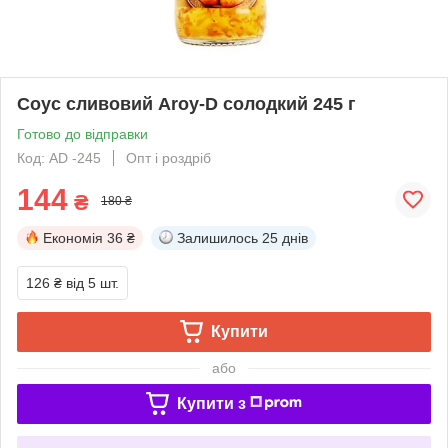
Соус сливовий Aroy-D солодкий 245 г
Готово до відправки
Код: AD -245
Опт і роздріб
144
₴
180 ₴
Економія
36 ₴
Залишилось
25 днів
126 ₴
від 5 шт.
Купити
або
Купити з