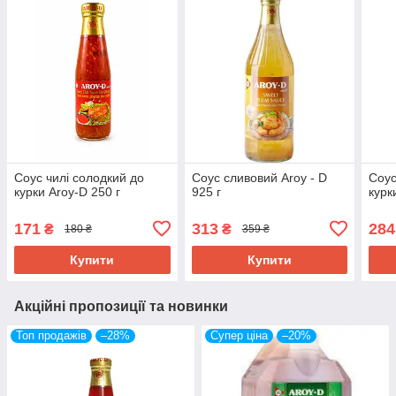
Соус чилі солодкий до
Соус сливовий Aroy - D
Соус
курки Aroy-D 250 г
925 г
курк
171
313
284
₴
₴
180 ₴
359 ₴
Купити
Купити
Акційні пропозиції та новинки
Топ продажів
–28%
Супер ціна
–20%