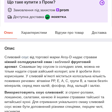
Що таке купити з Пром?
Замовлення під захистом
Доступна доставка
Опис
Характеристики
Відгуки про товар
Доставка
Опис
Сливовий
соус
від торгової марки Aroy-D надає стравам
ніжний солодкуватий смак
і вабливий
фруктовий
аромат
. Схваивши їжу соусом із солодких злив, можна не
тільки надати страві азійський колорит, але й зробити його
кориснішим. У сливовій м'якоті міститься колосальна кількість
поживних речовин: вітаміни PP, Е, А, С, групи B, а також безліч
мінералів, серед яких калій, фосфор, йод, кальцій і залізо.
Використовують соус сливовий
:
зі спринг-ролами,
локшиною, салатами, качкою й іншими стравами тайської та
китайської кухні. Для отримання унікального смаку сливовий
соус може бути доповнений різними спеціями, перцем чилі,
часником.