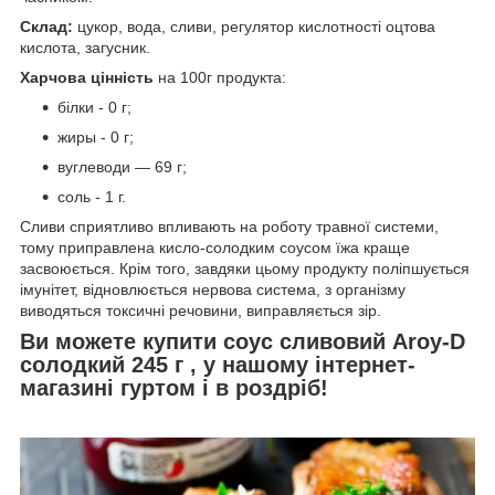
Склад:
цукор, вода, сливи, регулятор кислотності оцтова
кислота, загусник.
Харчова цінність
на 100г продукта:
білки - 0 г;
жиры - 0 г;
вуглеводи — 69 г;
соль - 1 г.
Сливи сприятливо впливають на роботу травної системи,
тому приправлена кисло-солодким соусом їжа краще
засвоюється. Крім того, завдяки цьому продукту поліпшується
імунітет, відновлюється нервова система, з організму
виводяться токсичні речовини, виправляється зір.
Ви можете купити соус сливовий Aroy-D
солодкий 245 г , у нашому інтернет-
магазині гуртом і в роздріб!