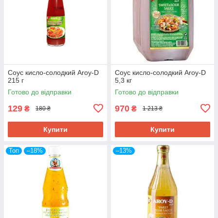
Coус кисло-солодкий Aroy-D
Coус кисло-солодкий Aroy-D
215 г
5,3 кг
Готово до відправки
Готово до відправки
129
970
₴
₴
180 ₴
1 213 ₴
Купити
Купити
Топ
–18%
–13%