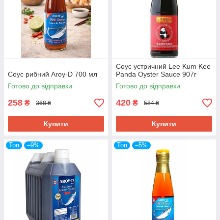
Соус устричний Lee Kum Kee
Соус рибний Aroy-D 700 мл
Panda Oyster Sauce 907г
Готово до відправки
Готово до відправки
258
420
₴
₴
368 ₴
584 ₴
Купити
Купити
Топ
–9%
Топ
–5%