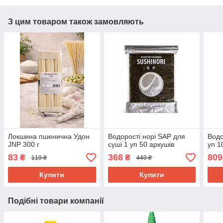
З цим товаром також замовляють
Локшина пшенична Удон
Водорості норі SAP для
Водо
JNP 300 г
суші 1 уп 50 аркушів
уп 1
83
368
809
₴
₴
119 ₴
449 ₴
Купити
Купити
Подібні товари компанії