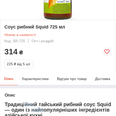
Соус рибний Squid 725 мл
Немає в наявності
Код: SR-725
Опт і роздріб
314
₴
225 ₴
від 5 шт.
Опис
Характеристики
Відгуки про товар
Доставка
Опис
Традиц
ійни
й тайський рибний соус Squid
— один із
найп
опулярніших інгредієнтів
азійської кухні.