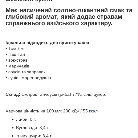
Має насичений солоно-пікантний смак та
глибокий аромат, який додає стравам
справжнього азійського характеру.
Ідеально підходить для приготування
:
• Том Ям
• Пад Тай
• вок-страв
• маринадів
• соусів та заправок
• супів і морепродуктів
Склад:
Екстракт анчоусів (риба) 77%, сіль, цукор.
Харчова цінність на 100 мл: 230 кДж / 55
кка
л
Жири: 0 г;
Вуглеводи: 3,4 г;
з них цукри: 3,4 г