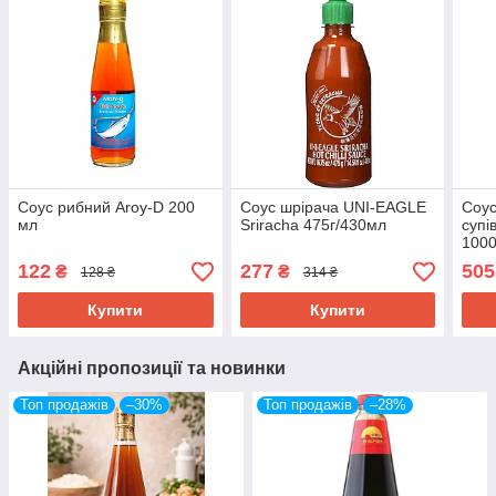
Соус рибний Aroy-D 200
Соус шрірача UNI-EAGLE
Соус
мл
Sriracha 475г/430мл
супів
100
122
277
505
₴
₴
128 ₴
314 ₴
Купити
Купити
Акційні пропозиції та новинки
Топ продажів
–30%
Топ продажів
–28%