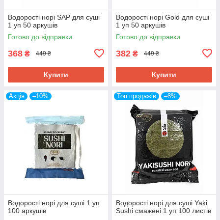
Водорості норі SAP для суші
Водорості норі Gold для суші
1 уп 50 аркушів
1 уп 50 аркушів
Готово до відправки
Готово до відправки
368
382
₴
₴
449 ₴
449 ₴
Купити
Купити
Акція
–10%
Топ продажів
–8%
Водорості норі для суші 1 уп
Водорості норі для суші Yaki
100 аркушів
Sushi смажені 1 уп 100 листів