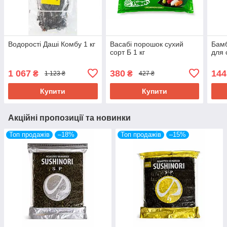
Водорості Даші Комбу 1 кг
Васабі порошок сухий
Бамб
сорт Б 1 кг
для 
1 067
380
144
₴
₴
1 123 ₴
427 ₴
Купити
Купити
Акційні пропозиції та новинки
Топ продажів
–18%
Топ продажів
–15%