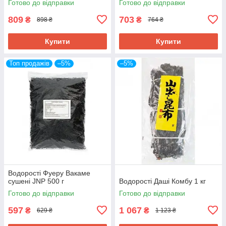
Готово до відправки
Готово до відправки
809
703
₴
₴
898 ₴
764 ₴
Купити
Купити
Топ продажів
–5%
–5%
Водорості Фуеру Вакаме
сушені JNP 500 г
Водорості Даші Комбу 1 кг
Готово до відправки
Готово до відправки
597
1 067
₴
₴
629 ₴
1 123 ₴