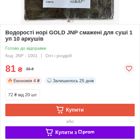
Водорості норі GOLD JNP смажені для суші 1
уп 10 аркушів
Готово до відправки
Код: JNP - 1001
Опт і роздріб
81
₴
85 ₴
Економія
4 ₴
Залишилось
25 днів
72 ₴
від 20 шт.
Купити
або
Купити з