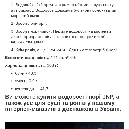
Додавайте 1/4 аркуша в рамен або мисо суп зверху,
як прикрасу. Водорості додадуть бульйону солонуватий
морський смак.
Зробіть
о
нигири.
Зробіть норі-чипси. Наріжте водорості на маленькі
листи, приправте сіллю та крихтою перцю чилі або
іншими спеціями.
Крім ролів, є ще й гункунки. Для них теж потрібні норі.
Енергетична цінність:
174 ккал/100г
Харчова цінність на 100 г:
білки - 43.3 г,
жиры - 0.9 г,
вуглеводи — 41,7 г.
Ви можете купити водорості норі JNP, а
також усе для суші та ролів у нашому
інтернет-магазині з доставкою в Україні.