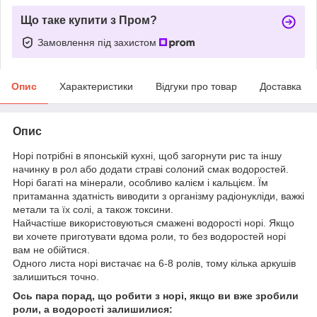
Що таке купити з Пром?
Замовлення під захистом
Опис
Характеристики
Відгуки про товар
Доставка
Опис
Норі потрібні в японській кухні, щоб загорнути рис та іншу
начинку в рол або додати страві солоний смак водоростей.
Норі багаті на мінерали, особливо калієм і кальцієм. Їм
притаманна здатність виводити з організму радіонукліди, важкі
метали та їх солі, а також токсини.
Найчастіше використовуються смажені водорості норі. Якщо
ви хочете приготувати вдома роли, то без водоростей норі
вам не обійтися.
Одного листа норі вистачає на 6-8 ролів, тому кілька аркушів
залишиться точно.
Ось пара порад, що робити з норі, якщо ви вже зробили
роли, а водорості залишилися: