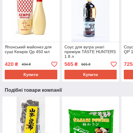
Японський майонез для
Соус для вугра унагі
Соус
суші Kewpie Qp 450 мл
преміум TASTE HUNTERS
QP 1
1.8 л
420
565
725
₴
₴
494 ₴
665 ₴
Купити
Купити
Подібні товари компанії